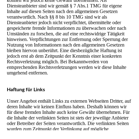
können wir jedoch keine Gewähr übernehmen. Als
Diensteanbieter sind wir gemäß § 7 Abs.1 TMG für eigene
Inhalte auf diesen Seiten nach den allgemeinen Gesetzen
verantwortlich. Nach §§ 8 bis 10 TMG sind wir als
Diensteanbieter jedoch nicht verpflichtet, übermittelte oder
gespeicherte fremde Informationen zu überwachen oder nach
Umständen zu forschen, die auf eine rechtswidrige Tätigkeit
hinweisen. Verpflichtungen zur Entfernung oder Sperrung der
Nutzung von Informationen nach den allgemeinen Gesetzen
bleiben hiervon unberührt. Eine diesbezügliche Haftung ist
jedoch erst ab dem Zeitpunkt der Kenntnis einer konkreten
Rechtsverletzung möglich. Bei Bekanntwerden von
entsprechenden Rechtsverletzungen werden wir diese Inhalte
umgehend entfernen.
Haftung für Links
Unser Angebot enthält Links zu externen Webseiten Dritter, auf
deren Inhalte wir keinen Einfluss haben. Deshalb können wir
für diese fremden Inhalte auch keine Gewähr übernehmen. Für
die Inhalte der verlinkten Seiten ist stets der jeweilige Anbieter
oder Betreiber der Seiten verantwortlich. Die verlinkten Seiten
wurden zum Zeitpunkt der Verlinkung auf mögliche
Cookie-Einstellungen
Rechtsverstöße überprüft. Rechtswidrige Inhalte waren zum
Diese Webseite verwendet Cookies, um Besuchern ein optimales